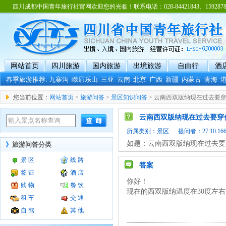
四川成都中国青年旅行社官网欢迎您的光临！联系电话：028-84421843、15928788
网站首页
四川旅游
国内旅游
出境旅游
自由行
酒
春季旅游推荐:
九寨沟
峨眉乐山
三亚
云南
北京
广西
新疆
内蒙古
青海
您当前位置：
网站首页
>
旅游问答
>
景区知识问答
> 云南西双版纳现在过去要
云南西双版纳现在过去要穿
所属类别：
景区
提问者：27.10.166.
如题：云南西双版纳现在过去要
》
旅游问答分类
景 区
线 路
答案
签 证
酒 店
你好！
购 物
餐 饮
现在的西双版纳温度在30度左
租 车
交 通
自 驾
其 他