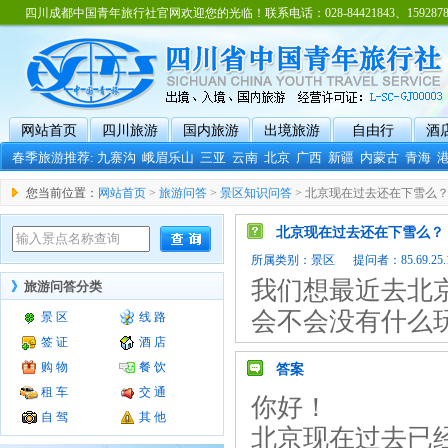
四川成都中国青年旅行社官网欢迎您的光临！联系电话：028-84421843、15928788
网站首页
四川旅游
国内旅游
出境旅游
自由行
酒
春季旅游推荐:
九寨沟
峨眉乐山
三亚
云南
北京
广西
新疆
内蒙古
青海
您当前位置：
网站首页
>
旅游问答
>
景区知识问答
> 北京现在过去还在下雪么
北京现在过去还在下雪么？
所属类别：
景区
提问者：85.69.25.1
我们想最近去北
》
旅游问答分类
会不会没有什么
景 区
线 路
签 证
酒 店
购 物
餐 饮
答案
租 车
交 通
你好！
自 驾
其 他
北京现在过去已