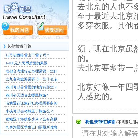
去北京的人也不
至于最近去北京
多穿衣服。其他
》
其他旅游问答
额，现在北京虽
·
12月初西岭雪山下雪了吗？
的。
·
1-100元人民币后面的风景
去北京要多带一
·
成都台湾通行证办理需要一些什
·
去九寨沟旅游需要带一些什么东
北京好像一年四
·
四川可以看雪景的地方有那些？
人感觉的。
·
四川冬天适合去哪里旅游?
·
港澳通行证旅行社办理需要多长
·
小孩可以去稻城亚丁旅游么？
·
稻城亚丁海拔多少米？会有高原
我也来帮忙解答
(不需要注册
·
九寨沟景区学生证门票最新优惠