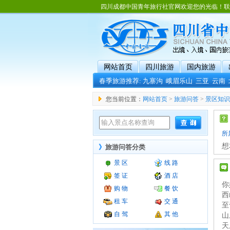
四川成都中国青年旅行社官网欢迎您的光临！联系电话：02
网站首页
四川旅游
国内旅游
春季旅游推荐:
九寨沟
峨眉乐山
三亚
云南
您当前位置：
网站首页
>
旅游问答
>
景区知识
所
想
》
旅游问答分类
景 区
线 路
签 证
酒 店
你
购 物
餐 饮
西
租 车
交 通
至
自 驾
其 他
山
天