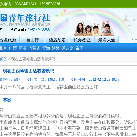
8-84421843、15928788826
出境旅游
自由行
酒店预定
代办签证
景点大全
北京
广西
新疆
内蒙古
青海
港澳
普吉岛
泰国
问答
> 现在去西岭雪山还有雪景吗
现在去西岭雪山还有雪景吗
属类别：
景区
提问者：117.136.15.110 提问时间：2012-02-12 23:10:33
本月十八号去，看雪景为主，推荐走前山还是后山好
答案
好！
岭雪山现在去是还有很厚的雪的哈，现在正是去滑雪的好时候哦。
于西岭雪山前后山都没什么特别好的景色。景色主要在山顶部分。所以推
上的景色：日月坪可观日出，但基本看不到。因为后山索道开时太阳早上
上去这里是没有住的地方的。如果头天从前山步行上去（下午从后山上去