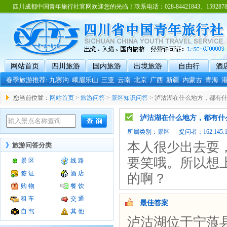
四川成都中国青年旅行社官网欢迎您的光临！联系电话：028-84421843、15928788
网站首页
四川旅游
国内旅游
出境旅游
自由行
酒
春季旅游推荐:
九寨沟
峨眉乐山
三亚
云南
北京
广西
新疆
内蒙古
青海
您当前位置：
网站首页
>
旅游问答
>
景区知识问答
> 泸沽湖在什么地方，都有
泸沽湖在什么地方，都有什
所属类别：
景区
提问者：162.145.101
本人很少出去耍
》
旅游问答分类
要笑哦。所以想
景 区
线 路
签 证
酒 店
的啊？
购 物
餐 饮
租 车
交 通
最佳答案
自 驾
其 他
泸沽湖位于宁蒗