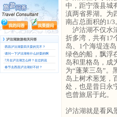
中，距宁蒗县城有
滇两省界湖。为四
南占总面积的1/
泸沽湖不仅水清
折多湾，共有17
》
泸沽湖旅游相关问答
岛、1个海堤连岛
·
西昌泸沽湖耍四天耍的完不？
绿色的船，飘浮
·
请问一下泸沽湖有什么好耍的啊
·
7月去泸沽湖怎么样？去过的说
岛和里格岛，成
·
春节去西昌泸沽湖好不好？
为“蓬莱三岛”。
岛上树术葱笼，
处，也是昔日永
也曾旅居于此。
泸沽湖就是看风