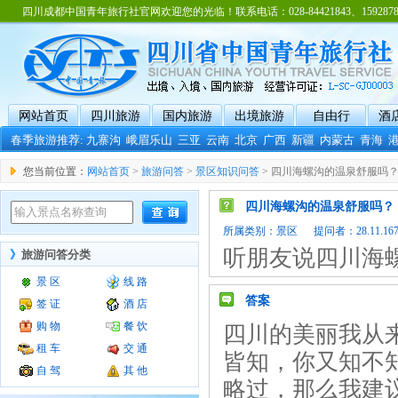
四川成都中国青年旅行社官网欢迎您的光临！联系电话：028-84421843、15928788
网站首页
四川旅游
国内旅游
出境旅游
自由行
酒
春季旅游推荐:
九寨沟
峨眉乐山
三亚
云南
北京
广西
新疆
内蒙古
青海
您当前位置：
网站首页
>
旅游问答
>
景区知识问答
> 四川海螺沟的温泉舒服吗
四川海螺沟的温泉舒服吗？
所属类别：
景区
提问者：28.11.167.
听朋友说四川海
》
旅游问答分类
景 区
线 路
答案
签 证
酒 店
购 物
餐 饮
四川的美丽我从
租 车
交 通
皆知，你又知不
自 驾
其 他
略过，那么我建