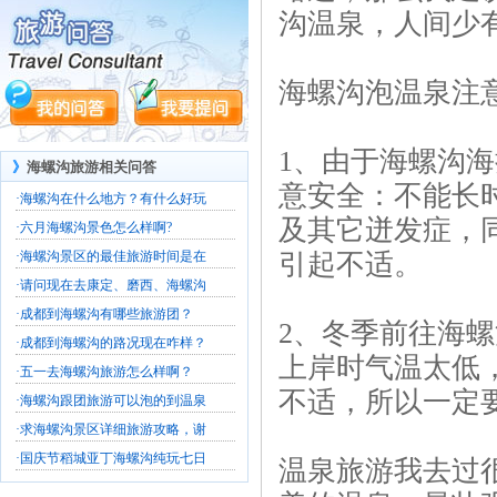
沟温泉，人间少
海螺沟泡温泉注
1、由于海螺沟
》
海螺沟旅游相关问答
意安全：不能长
·
海螺沟在什么地方？有什么好玩
及其它迸发症，
·
六月海螺沟景色怎么样啊?
·
海螺沟景区的最佳旅游时间是在
引起不适。
·
请问现在去康定、磨西、海螺沟
·
成都到海螺沟有哪些旅游团？
2、冬季前往海
·
成都到海螺沟的路况现在咋样？
上岸时气温太低
·
五一去海螺沟旅游怎么样啊？
不适，所以一定
·
海螺沟跟团旅游可以泡的到温泉
·
求海螺沟景区详细旅游攻略，谢
·
国庆节稻城亚丁海螺沟纯玩七日
温泉旅游我去过