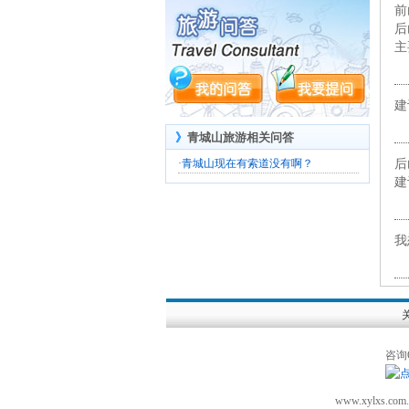
前
后
主
建
》
青城山旅游相关问答
·
青城山现在有索道没有啊？
后
建
我
咨询
www.xylx