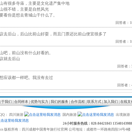
山有很多寺庙，主要是文化遗产集中地
山很不错，主要是自然风光
要看你是想去青城山干什么了。
回答者：182
议去后山，后山比前山好耍，而且门票还比前山便宜很多了
回答者：183
山吧，前山没有什么好看的。
议就去后山
回答者：56
想应该都一样吧。我没有去过
回答者：48
关于我们
|
合同样本
|
优势与实力
|
我们的服务
|
合作流程
|
联系方式
|
加入我们
|
在线支
QQ： 四川旅游
国内旅游
出境旅游
24小时服务热线：028-84421843 13540143988
s.com.cn 版权所有：四川成都中国青年旅行社官网 公司地址：成都市一环路南四段14号4楼 邮