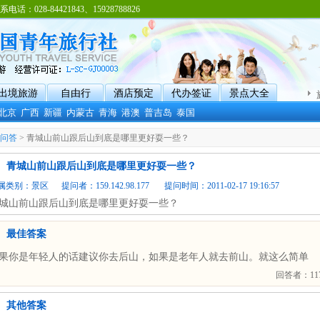
8-84421843、15928788826
出境旅游
自由行
酒店预定
代办签证
景点大全
北京
广西
新疆
内蒙古
青海
港澳
普吉岛
泰国
问答
> 青城山前山跟后山到底是哪里更好耍一些？
青城山前山跟后山到底是哪里更好耍一些？
属类别：
景区
提问者：159.142.98.177 提问时间：2011-02-17 19:16:57
城山前山跟后山到底是哪里更好耍一些？
最佳答案
果你是年轻人的话建议你去后山，如果是老年人就去前山。就这么简单
回答者：117.
其他答案