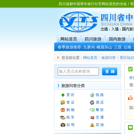
四川成都中国青年旅行社官网欢迎您的光临！联系电话：02
网站首页
四川旅游
国内旅游
春季旅游推荐:
九寨沟
峨眉乐山
三亚
云南
您当前位置：
网站首页
>
旅游问答
>
景区知识
所
青
》
旅游问答分类
景 区
线 路
签 证
酒 店
如
购 物
餐 饮
租 车
交 通
自 驾
其 他