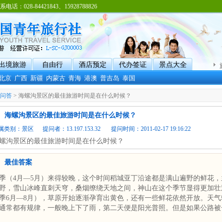
8-84421843、15928788826
出境旅游
自由行
酒店预定
代办签证
景点大全
北京
广西
新疆
内蒙古
青海
港澳
普吉岛
泰国
问答
> 海螺沟景区的最佳旅游时间是在什么时候？
海螺沟景区的最佳旅游时间是在什么时候？
属类别：
景区
提问者：13.197.153.32 提问时间：2011-02-17 19:16:22
螺沟景区的最佳旅游时间是在什么时候？
最佳答案
季（4月—5月）来得较晚，这个时间稻城亚丁沿途都是满山遍野的鲜花
野，雪山冰峰直刺天穹，桑烟缭绕天地之间，神山在这个季节显得更加壮
季6月—8月），草原开始逐渐孕育出黄色，还有一些鲜花依然开放。天
通常都有规律，一般晚上下了雨，第二天便是阳光普照。但是如果公路被