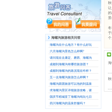
秋
让
的
景
冬
于
》
海螺沟旅游相关问答
个
·
海螺沟在什么地方？有什么好玩
·
六月海螺沟景色怎么样啊?
·
请问现在去康定、磨西、海螺沟
海
·
成都到海螺沟有哪些旅游团？
·
成都到海螺沟的路况现在咋样？
·
五一去海螺沟旅游怎么样啊？
秋
·
海螺沟跟团旅游可以泡的到温泉
·
求海螺沟景区详细旅游攻略，谢
·
国庆节稻城亚丁海螺沟纯玩七日
·
四川海螺沟的温泉舒服吗？