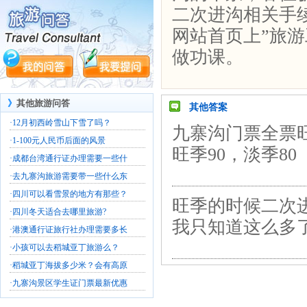
二次进沟相关手
网站首页上”旅游
做功课。
》
其他旅游问答
其他答案
·
12月初西岭雪山下雪了吗？
九寨沟门票全票旺
·
1-100元人民币后面的风景
旺季90，淡季80
·
成都台湾通行证办理需要一些什
·
去九寨沟旅游需要带一些什么东
·
四川可以看雪景的地方有那些？
旺季的时候二次
·
四川冬天适合去哪里旅游?
我只知道这么多
·
港澳通行证旅行社办理需要多长
·
小孩可以去稻城亚丁旅游么？
·
稻城亚丁海拔多少米？会有高原
·
九寨沟景区学生证门票最新优惠