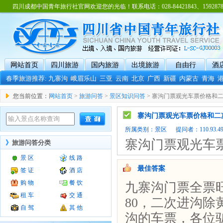
四川成都中国青年旅行社官网欢迎您的光临！联系电话：028-84421843、15928788
网站首页
四川旅游
国内旅游
出境旅游
自由行
酒
春季旅游推荐:
九寨沟
峨眉乐山
三亚
云南
北京
广西
新疆
内蒙古
青海
您当前位置：
网站首页
>
旅游问答
>
景区知识问答
> 寨沟门票观光车票价格和
寨沟门票观光车票价格和二
所属类别：
景区
提问者：110.93.49.1
寨沟门票观光车
》
旅游问答分类
景 区
线 路
最佳答案
签 证
酒 店
购 物
餐 饮
九寨沟门票全票旺
租 车
交 通
80，二次进沟
自 驾
其 他
沟的车票，各位