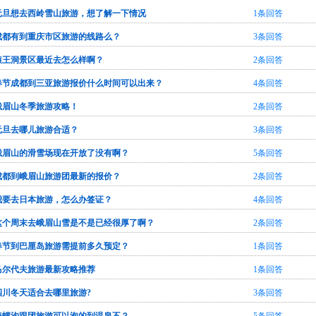
元旦想去西岭雪山旅游，想了解一下情况
1条回答
成都有到重庆市区旅游的线路么？
3条回答
猿王洞景区最近去怎么样啊？
2条回答
春节成都到三亚旅游报价什么时间可以出来？
4条回答
峨眉山冬季旅游攻略！
2条回答
元旦去哪儿旅游合适？
3条回答
峨眉山的滑雪场现在开放了没有啊？
5条回答
成都到峨眉山旅游团最新的报价？
2条回答
我要去日本旅游，怎么办签证？
4条回答
这个周末去峨眉山雪是不是已经很厚了啊？
2条回答
春节到巴厘岛旅游需提前多久预定？
1条回答
马尔代夫旅游最新攻略推荐
1条回答
四川冬天适合去哪里旅游?
3条回答