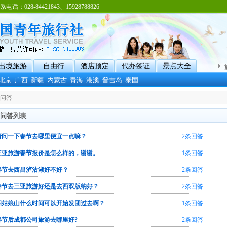
8-84421843、15928788826
出境旅游
自由行
酒店预定
代办签证
景点大全
北京
广西
新疆
内蒙古
青海
港澳
普吉岛
泰国
识问答
问答列表
请问一下春节去哪里便宜一点嘛？
2条回答
三亚旅游春节报价是怎么样的，谢谢。
1条回答
春节去西昌泸沽湖好不好？
2条回答
春节去三亚旅游好还是去西双版纳好？
2条回答
四姑娘山什么时间可以开始发团过去啊？
1条回答
春节后成都公司旅游去哪里好?
2条回答