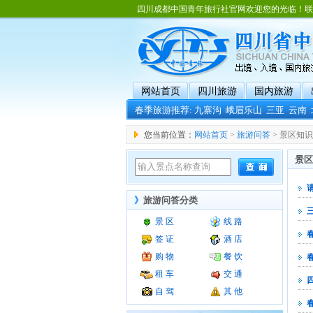
四川成都中国青年旅行社官网欢迎您的光临！联系电话：02
网站首页
四川旅游
国内旅游
春季旅游推荐:
九寨沟
峨眉乐山
三亚
云南
您当前位置：
网站首页
>
旅游问答
> 景区知
景区
》
旅游问答分类
景 区
线 路
签 证
酒 店
购 物
餐 饮
租 车
交 通
自 驾
其 他