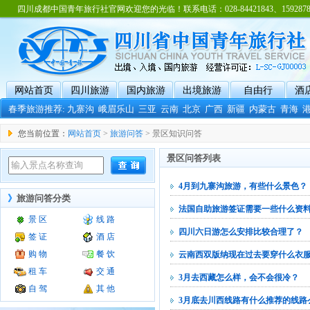
四川成都中国青年旅行社官网欢迎您的光临！联系电话：028-84421843、15928788
网站首页
四川旅游
国内旅游
出境旅游
自由行
酒
春季旅游推荐:
九寨沟
峨眉乐山
三亚
云南
北京
广西
新疆
内蒙古
青海
您当前位置：
网站首页
>
旅游问答
> 景区知识问答
景区问答列表
4月到九寨沟旅游，有些什么景色？
》
旅游问答分类
法国自助旅游签证需要一些什么资
景 区
线 路
四川六日游怎么安排比较合理了？
签 证
酒 店
购 物
餐 饮
云南西双版纳现在过去要穿什么衣
租 车
交 通
3月去西藏怎么样，会不会很冷？
自 驾
其 他
3月底去川西线路有什么推荐的线路