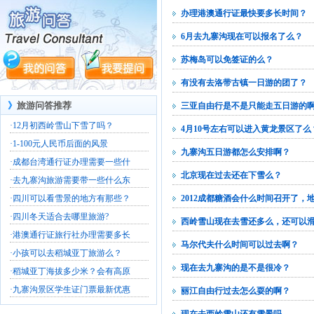
办理港澳通行证最快要多长时间？
6月去九寨沟现在可以报名了么？
苏梅岛可以免签证的么？
有没有去洛带古镇一日游的团了？
》
旅游问答推荐
三亚自由行是不是只能走五日游的啊
·
12月初西岭雪山下雪了吗？
4月10号左右可以进入黄龙景区了么
·
1-100元人民币后面的风景
九寨沟五日游都怎么安排啊？
·
成都台湾通行证办理需要一些什
北京现在过去还在下雪么？
·
去九寨沟旅游需要带一些什么东
·
四川可以看雪景的地方有那些？
2012成都糖酒会什么时间召开了，
·
四川冬天适合去哪里旅游?
西岭雪山现在去雪还多么，还可以
·
港澳通行证旅行社办理需要多长
马尔代夫什么时间可以过去啊？
·
小孩可以去稻城亚丁旅游么？
现在去九寨沟的是不是很冷？
·
稻城亚丁海拔多少米？会有高原
·
九寨沟景区学生证门票最新优惠
丽江自由行过去怎么耍的啊？