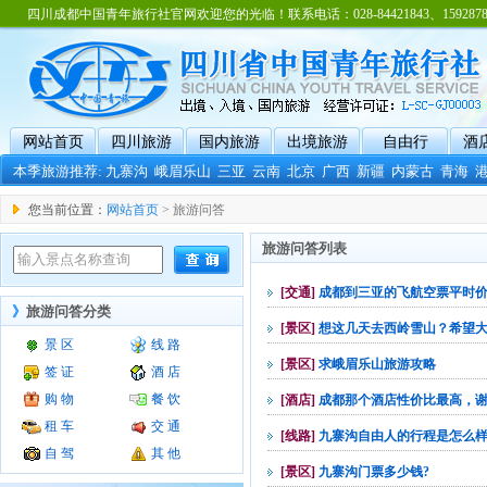
四川成都中国青年旅行社官网欢迎您的光临！联系电话：028-84421843、15928788
网站首页
四川旅游
国内旅游
出境旅游
自由行
酒
本季旅游推荐:
九寨沟
峨眉乐山
三亚
云南
北京
广西
新疆
内蒙古
青海
您当前位置：
网站首页
> 旅游问答
旅游问答列表
[交通]
成都到三亚的飞航空票平时
》
旅游问答分类
[景区]
想这几天去西岭雪山？希望
景 区
线 路
[景区]
求峨眉乐山旅游攻略
签 证
酒 店
购 物
餐 饮
[酒店]
成都那个酒店性价比最高，
租 车
交 通
[线路]
九寨沟自由人的行程是怎么
自 驾
其 他
[景区]
九寨沟门票多少钱?