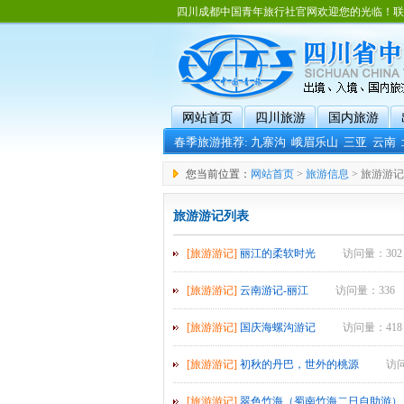
四川成都中国青年旅行社官网欢迎您的光临！联系电话：02
网站首页
四川旅游
国内旅游
春季旅游推荐:
九寨沟
峨眉乐山
三亚
云南
您当前位置：
网站首页
>
旅游信息
> 旅游游记
旅游游记列表
[旅游游记]
丽江的柔软时光
访问量：302
[旅游游记]
云南游记-丽江
访问量：336
[旅游游记]
国庆海螺沟游记
访问量：418
[旅游游记]
初秋的丹巴，世外的桃源
访问
[旅游游记]
翠色竹海（蜀南竹海二日自助游）