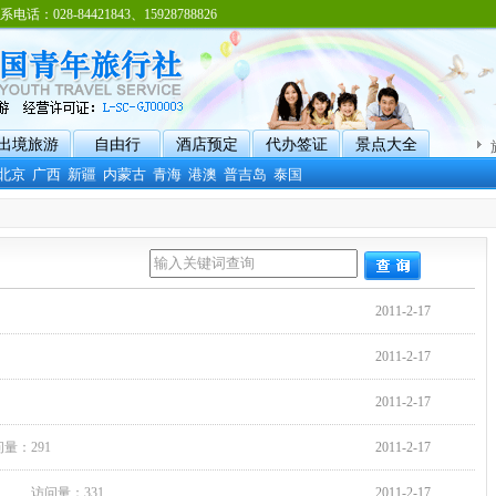
8-84421843、15928788826
出境旅游
自由行
酒店预定
代办签证
景点大全
北京
广西
新疆
内蒙古
青海
港澳
普吉岛
泰国
2011-2-17
2011-2-17
2011-2-17
量：291
2011-2-17
访问量：331
2011-2-17